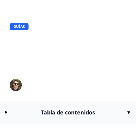
GUÍAS
Fotografía Inmobiliaria con IA:
Guía Completa para Crear
Imágenes de Propiedades
Impresionantes que se Vendan
Peter
5/11/2026
12
min de lectura
Tabla de contenidos
▼