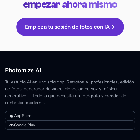
empezar ahora mismo
→
Empieza tu sesión de fotos con IA
Photomize AI
Tu estudio AI en una sola app. Retratos AI profesionales, edición
de fotos, generador de vídeo, clonación de voz y música
generativa — todo lo que necesita un fotógrafo y creador de
contenido moderno.
apple
App Store
android
Google Play