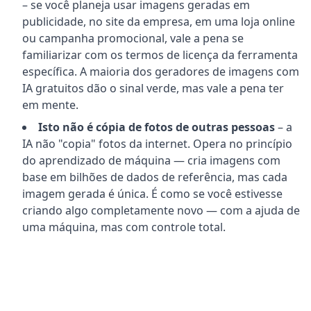
– se você planeja usar imagens geradas em
publicidade, no site da empresa, em uma loja online
ou campanha promocional, vale a pena se
familiarizar com os termos de licença da ferramenta
específica. A maioria dos geradores de imagens com
IA gratuitos dão o sinal verde, mas vale a pena ter
em mente.
Isto não é cópia de fotos de outras pessoas
– a
IA não "copia" fotos da internet. Opera no princípio
do aprendizado de máquina — cria imagens com
base em bilhões de dados de referência, mas cada
imagem gerada é única. É como se você estivesse
criando algo completamente novo — com a ajuda de
uma máquina, mas com controle total.
Ética e bom senso
– embora a tecnologia de IA
ofereça enormes possibilidades, vale a pena usá-la
conscientemente. Não crie imagens que possam
enganar outras pessoas, violar a imagem de