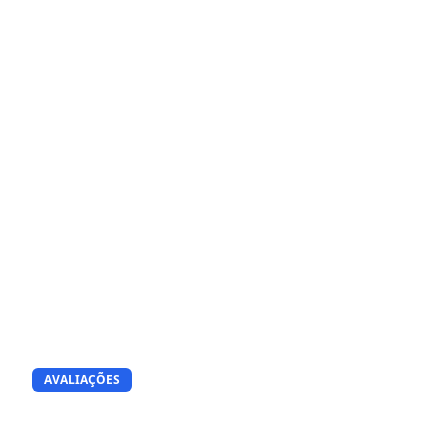
AVALIAÇÕES
Os Melhores Geradores de