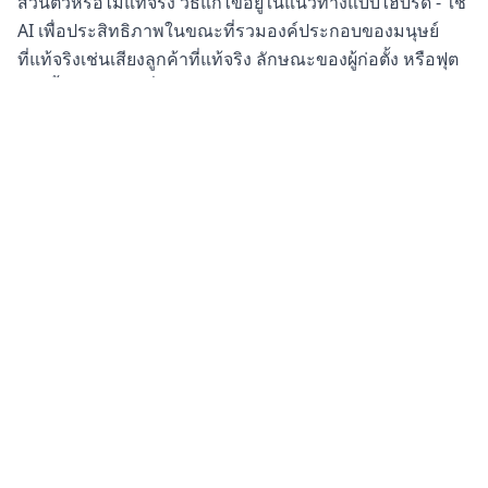
ส่วนตัวหรือไม่แท้จริง วิธีแก้ไขอยู่ในแนวทางแบบไฮบริด - ใช้
AI เพื่อประสิทธิภาพในขณะที่รวมองค์ประกอบของมนุษย์
ที่แท้จริงเช่นเสียงลูกค้าที่แท้จริง ลักษณะของผู้ก่อตั้ง หรือฟุต
เตจเบื้องหลังฉากที่แท้จริง
ความกังวลนี้สะท้อนถึงการสนทนาเกี่ยวกับ
distinguishing
AI-generated images from reality
ความโปร่งใสเกี่ยวกับ
การใช้ AI ตามที่เหมาะสมสามารถสร้างความเชื่อใจกับผู้ชมที่
ชื่นชมนวัตกรรม
ข้อจำกัดด้านคุณภาพ
การสร้างวิดีโอ AI ปัจจุบันบางครั้งสร้างกิจแสง ด้านภาพหรือ
การเคลื่อนไหวที่ไม่สมจริง เลือกเครื่องมือที่รู้จักสำหรับ
เอาต์พุตคุณภาพสูงกว่า และสร้างขั้นตอนการตรวจสอบ
คุณภาพในขั้นตอน ตามที่เทคโนโลยีปรับปรุงอย่างรวดเร็ว
ข้อจำกัดเหล่านี้ยังคงหดตัวต่อ