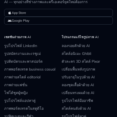
AI — ทุกอย่างที่ช่างภาพและครีเอเตอร์ยุคใหม่ต้องการ
apple
App Store
android
Google Play
เซสชันถ่ายภาพ AI
โปรแกรมแก้ไขรูปภาพ AI
รูปโปรไฟล์ LinkedIn
ลองรอยสักด้วย AI
รูปสมัครงานและเรซูเม่
สไตล์อนิเมะ Ghibli
รูปติดบัตรและพาสปอร์ต
ตัวละคร 3D สไตล์ Pixar
ภาพพอร์ตเทรต business casual
เปลี่ยนพื้นหลังรูปภาพ
ภาพถ่ายสไตล์ editorial
ปรับอายุในรูปด้วย AI
ภาพถ่ายแฟชั่น
ลองชุดเสื้อผ้าด้วย AI
โฟโต้ชูตผู้หญิง
เปลี่ยนทรงผมด้วย AI
รูปโปรไฟล์แอปหาคู่
รูปโปรไฟล์มืออาชีพ
ภาพพอร์ตเทรตในสตูดิโอ
สไตล์คนดังด้วย AI
รูปฟิตเนสและกีฬา
รูปโปรไฟล์หาคู่