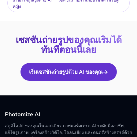
หญิง
เซสชันถ่ายรูปของคุณเริ่มได้
ทันทีตอนนี้เลย
→
เริ่มเซสชันถ่ายรูปด้วย AI ของคุณ
Photomize AI
สตูดิโอ AI ของคุณในแอปเดียว ภาพพอร์ตเทรต AI ระดับมืออาชีพ,
แก้ไขรูปภาพ, เครื่องสร้างวิดีโอ, โคลนเสียง และดนตรีสร้างสรรค์ด้วย