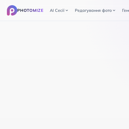
PHOTOMIZE
AI Сесії
Редагування фото
Ген
expand_more
expand_more