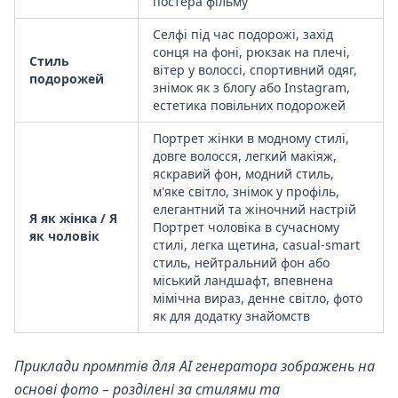
постера фільму
Селфі під час подорожі, захід
сонця на фоні, рюкзак на плечі,
Стиль
вітер у волоссі, спортивний одяг,
подорожей
знімок як з блогу або Instagram,
естетика повільних подорожей
Портрет жінки в модному стилі,
довге волосся, легкий макіяж,
яскравий фон, модний стиль,
м'яке світло, знімок у профіль,
елегантний та жіночний настрій
Я як жінка / Я
Портрет чоловіка в сучасному
як чоловік
стилі, легка щетина, casual-smart
стиль, нейтральний фон або
міський ландшафт, впевнена
мімічна вираз, денне світло, фото
як для додатку знайомств
Приклади промптів для AI генератора зображень на
основі фото – розділені за стилями та