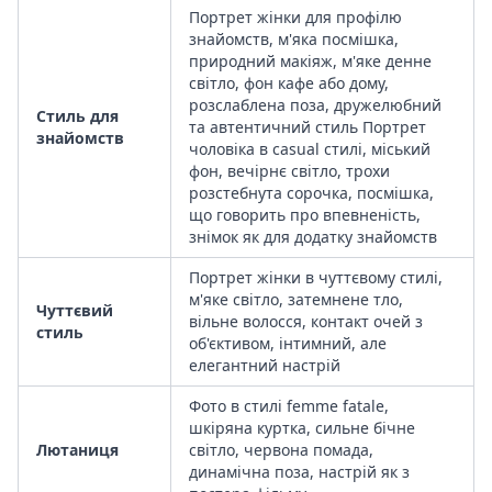
Портрет жінки для профілю
знайомств, м'яка посмішка,
природний макіяж, м'яке денне
світло, фон кафе або дому,
розслаблена поза, дружелюбний
Стиль для
та автентичний стиль Портрет
знайомств
чоловіка в casual стилі, міський
фон, вечірнє світло, трохи
розстебнута сорочка, посмішка,
що говорить про впевненість,
знімок як для додатку знайомств
Портрет жінки в чуттєвому стилі,
м'яке світло, затемнене тло,
Чуттєвий
вільне волосся, контакт очей з
стиль
об'єктивом, інтимний, але
елегантний настрій
Фото в стилі femme fatale,
шкіряна куртка, сильне бічне
Лютаниця
світло, червона помада,
динамічна поза, настрій як з