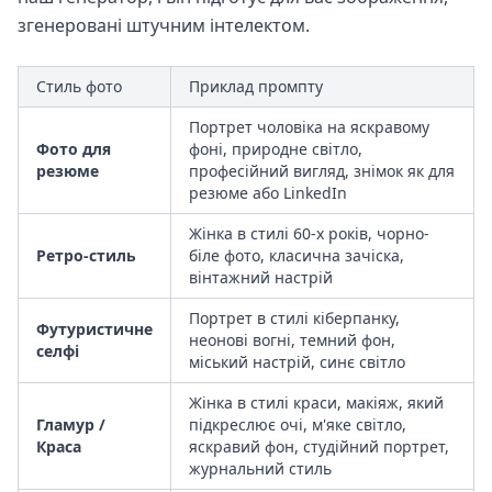
згенеровані штучним інтелектом.
Стиль фото
Приклад промпту
Портрет чоловіка на яскравому
Фото для
фоні, природне світло,
резюме
професійний вигляд, знімок як для
резюме або LinkedIn
Жінка в стилі 60-х років, чорно-
Ретро-стиль
біле фото, класична зачіска,
вінтажний настрій
Портрет в стилі кіберпанку,
Футуристичне
неонові вогні, темний фон,
селфі
міський настрій, синє світло
Жінка в стилі краси, макіяж, який
Гламур /
підкреслює очі, м'яке світло,
Краса
яскравий фон, студійний портрет,
журнальний стиль