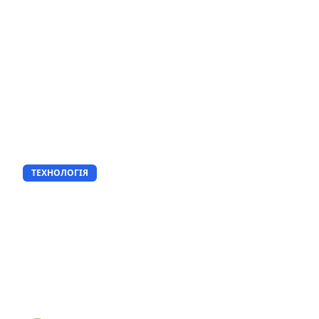
ТЕХНОЛОГІЯ
Як написати ефективні
промпти для AI генератора
зображень (також на основі
фото)? Приклади та готові
шаблони