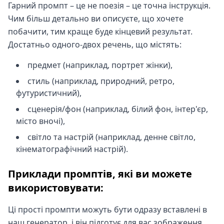
Гарний промпт – це не поезія – це точна інструкція.
Чим більш детально ви описуєте, що хочете
побачити, тим краще буде кінцевий результат.
Достатньо одного-двох речень, що містять:
предмет (наприклад, портрет жінки),
стиль (наприклад, природний, ретро,
футуристичний),
сценерія/фон (наприклад, білий фон, інтер'єр,
місто вночі),
світло та настрій (наприклад, денне світло,
кінематографічний настрій).
Приклади промптів, які ви можете
використовувати:
Ці прості промпти можуть бути одразу вставлені в
наш генератор, і він підготує для вас зображення,