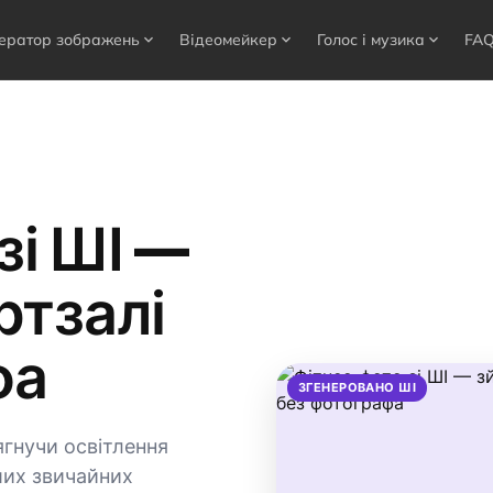
ератор зображень
Відеомейкер
Голос і музика
FA
expand_more
expand_more
expand_more
зі ШІ —
ртзалі
фа
ЗГЕНЕРОВАНО ШІ
ягнучи освітлення
ших звичайних