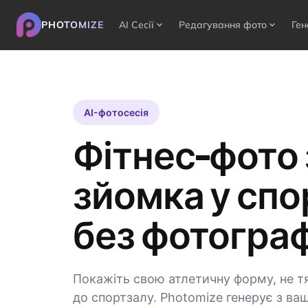
PHOTOMIZE
AI Сесії
Редагування фото
Ген
expand_more
expand_more
AI-фотосесія
Фітнес-фото 
зйомка у спо
без фотогра
Покажіть свою атлетичну форму, не т
до спортзалу. Photomize генерує з ва