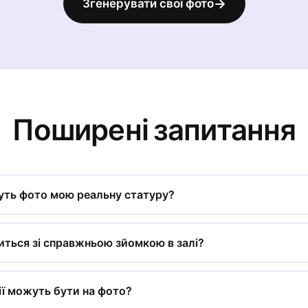
→
Згенерувати свої фото
Поширені запитання
уть фото мою реальну статуру?
ситься зі справжньою зйомкою в залі?
ії можуть бути на фото?