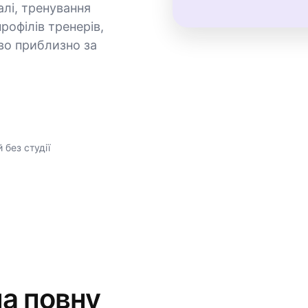
алі, тренування
профілів тренерів,
во приблизно за
 без студії
а повну