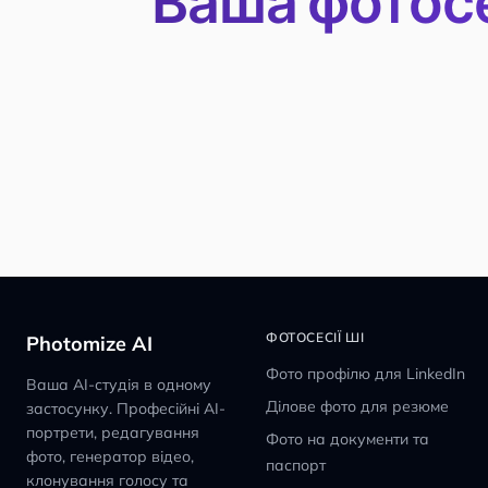
Ваша фотосе
ФОТОСЕСІЇ ШІ
Photomize AI
Фото профілю для LinkedIn
Ваша AI-студія в одному
Ділове фото для резюме
застосунку. Професійні AI-
портрети, редагування
Фото на документи та
фото, генератор відео,
паспорт
клонування голосу та