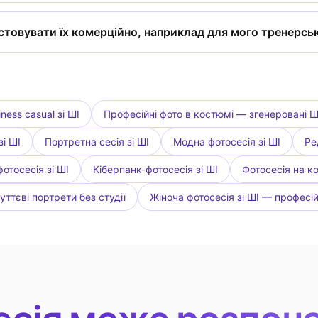
товувати їх комерційно, наприклад для мого тренерськ
ness casual зі ШІ
Професійні фото в костюмі — згенеровані Ш
і ШІ
Портретна сесія зі ШІ
Модна фотосесія зі ШІ
Ре
отосесія зі ШІ
Кіберпанк-фотосесія зі ШІ
Фотосесія на ко
уттєві портрети без студії
Жіноча фотосесія зі ШІ — професі