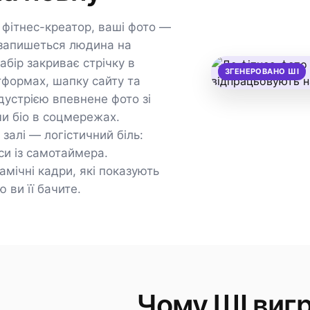
 фітнес-креатор, ваші фото —
 запишеться людина на
абір закриває стрічку в
ЗГЕНЕРОВАНО ШІ
тформах, шапку сайту та
ндустрією впевнене фото зі
чи біо в соцмережах.
залі — логістичний біль:
си із самотаймера.
амічні кадри, які показують
 ви її бачите.
Чому ШІ вигр