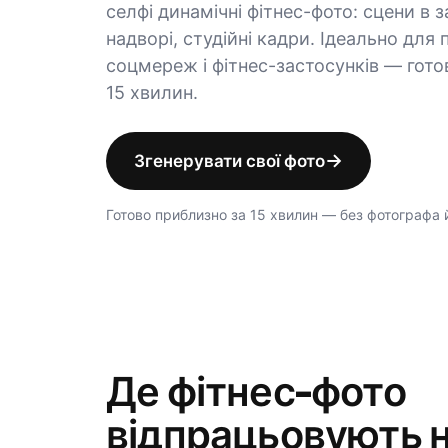
селфі динамічні фітнес-фото: сцени в з
надворі, студійні кадри. Ідеально для 
соцмереж і фітнес-застосунків — гото
15 хвилин.
→
Згенерувати свої фото
Готово приблизно за 15 хвилин — без фотографа й
Де фітнес-фото
відпрацьовують н