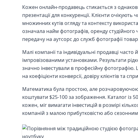
Кожен онлайн-продавець стикається з однако
презентації для конкуренції. Клієнти очікують 
множинних кутів огляду та контексту використ
означала найм фотографів, оренду студійного 
передачу на аутсорс до служб фотографії товар
Малі компанії та індивідуальні продавці часто 
імпровізованими установками. Результати рідк
значно інвестували в професійну фотографію.
на коефіцієнти конверсії, довіру клієнтів та сп
Математика була простою, але розчаровуючою.
коштувати $25-100 за зображення. Каталог із 50
кожен, міг вимагати інвестицій в розмірі кільк
компаній з малою прибутковістю або сезонним