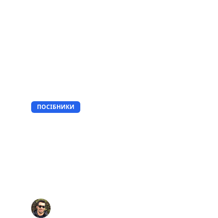
ПОСІБНИКИ
AI-фотографія 
створення при
commerce, що 
Peter
4/27/2026
12
хв читання