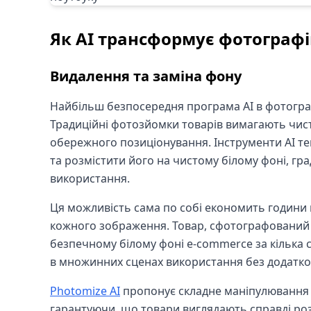
Як AI трансформує фотографі
Видалення та заміна фону
Найбільш безпосередня програма AI в фотогра
Традиційні фотозйомки товарів вимагають чист
обережного позиціонування. Інструменти AI те
та розмістити його на чистому білому фоні, гр
використання.
Ця можливість сама по собі економить години 
кожного зображення. Товар, сфотографований н
безпечному білому фоні e-commerce за кілька 
в множинних сценах використання без додатк
Photomize AI
пропонує складне маніпулювання фо
гарантуючи, що товари виглядають справді ро