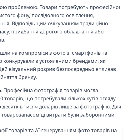
вою проблемою. Товари потребують професійної
чистого фону, послідовного освітлення,
ання. Відповідь цим очікуванням традиційно
часу, придбання дорогого обладнання або
ів.
йшли на компроміси з фото зі смартфонів та
о конкурували з устояленими брендами, які
 Цей візуальний розрив безпосередньо впливав
рийняття бренду.
 Професійна фотографія товарів могла
0 товарів, що потребували кількох кутів огляду
ох десятків тисяч доларів лише за фотографію. Для
 товарозапасом ці витрати були заборонними.