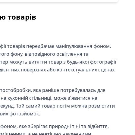
ю товарів
фії товарів передбачає маніпулювання фоном.
ого фону, відповідного освітлення та
пер можуть витягти товар з будь-якої фотографії
адієнтних поверхнях або контекстуальних сценах
постобробки, яка раніше потребувалась для
а кухонній стільниці, може з'явитися на
секунд. Той самий товар потім можна розмістити
ових фотозйомок.
ном, яке зберігає природні тіні та відбиття,
зміщеними, а не невтішно наклеєними.