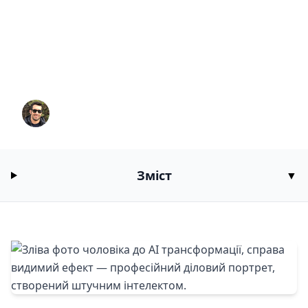
Як створити професійне AI
фото для CV або LinkedIn за
допомогою AI генератора
зображень?
Peter
8/19/2025
12
хв читання
Зміст
▼