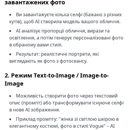
завантажених фото
Ви завантажуєте кілька селфі (бажано з різних
кутів), щоб AI створила модель вашого обличчя.
AI аналізує пропорції обличчя, вирази та
освітлення, а потім генерує персоналізовані фото
в обраному вами стилі.
Результат: реалістичні портрети, які
виглядають як фото з фотосеансу.
2. Режим Text-to-Image / Image-to-
Image
Можливість створити фото через текстовий
опис (промпт) або трансформувати існуюче селфі
в нове AI зображення.
Приклад промпту: "жінка зі світлою шкірою в
елегантному костюмі, фото в стилі Vogue" – AI